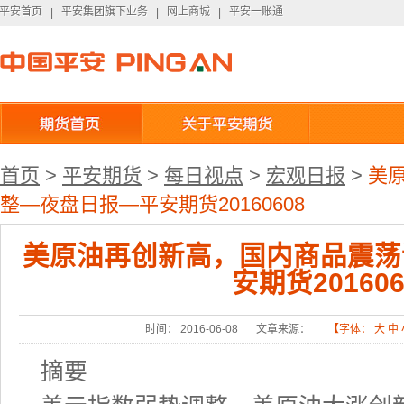
平安首页
平安集团旗下业务
网上商城
平安一账通
平安首页
|
平安集团旗下业务
|
网上商城
|
平安一账通
首页
>
平安期货
>
每日视点
>
宏观日报
>
美
整—夜盘日报—平安期货20160608
美原油再创新高，国内商品震荡
安期货201606
时间： 2016-06-08
文章来源：
【字体：
大
中
摘要