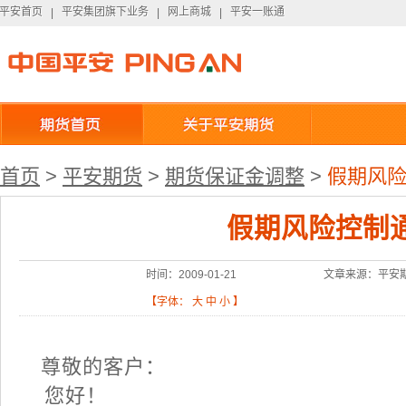
平安首页
平安集团旗下业务
网上商城
平安一账通
平安首页
|
平安集团旗下业务
|
网上商城
|
平安一账通
首页
>
平安期货
>
期货保证金调整
>
假期风
假期风险控制
时间：2009-01-21
文章来源：平安
【字体：
大
中
小
】
尊敬的客户：
您好！