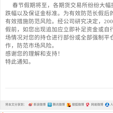
春节假期将至，各期货交易所纷纷大幅
跌幅以及保证金标准。为有效防范长假后
有效措施防范风险。经公司研究决定，
200
假前，如您出现追加应立即补足资金或自
场情况对您的持仓进行部份或全部强制平
作，防范市场风险。
感谢您的理解和支持！
特此通知。
将本文分享到：
新浪微博
腾讯微博
搜狐微博
网易微博