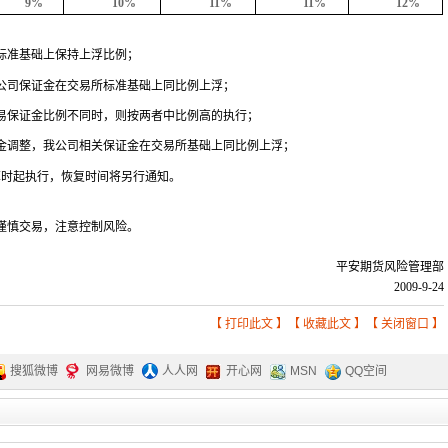
9%
10%
11%
11%
12%
标准基础上保持上浮比例；
公司保证金在交易所标准基础上同比例上浮；
易保证金比例不同时，则按两者中比例高的执行；
金调整，我公司相关保证金在交易所基础上同比例上浮；
算时起执行，恢复时间将另行通知。
谨慎交易，注意控制风险。
平安期货风险管理部
2009-9-24
【
打印此文
】【
收藏此文
】【
关闭窗口
】
搜狐微博
网易微博
人人网
开心网
MSN
QQ空间