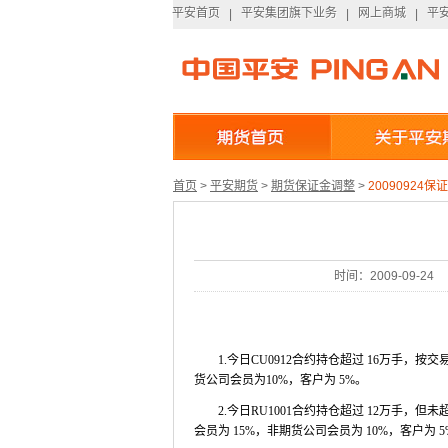
平安首页
平安集团旗下业务
网上商城
平
平安首页
|
平安集团旗下业务
|
网上商城
|
平
首页
>
平安期货
>
期货保证金调整
>
20090924
时间：2009-09-24
1.
今日
CU0912
合约持仓超过
16
万手，按交
货公司会员为
10%
，客户为
5%
。
2.
今日
RU1001
合约持仓超过
12
万手，但未
会员为
15%
，非期货公司会员为
10%
，客户为
5