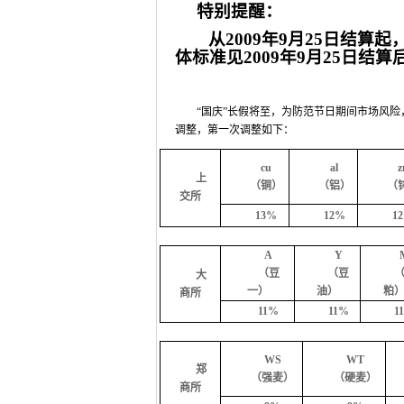
特别提醒：
从
2009
年
9
月
25
日
结算起
体标准见
2009
年
9
月
25
日
结算
“国庆”长假将至，为防范节日期间市场风
调整，第一次调整如下：
cu
al
z
上
（铜）
（铝）
（
交所
13%
12%
1
A
Y
（豆
（豆
大
一）
油）
粕
商所
11%
11%
1
WS
WT
郑
（强麦）
（硬麦）
商所