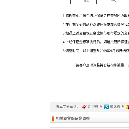
9%
9%
1.
临近交割月份合约之保证金在交易所收取
2.
在此期间如遇品种涨跌停板或超仓情况我
3.
如遇上述交易保证金比例与现行规定的交
4.
上述保证金标准执行后，如遇交易所保证
5.
调整时间：以上调整从
2009
年
9
月
15
日
结
请客户及时调整持仓结构和数量，
将本文分享到：
新浪微博
腾讯微博
相关期货保证金调整