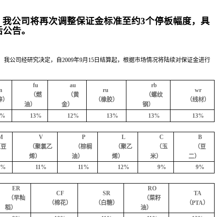
，我公司将再次调整保证金标准至约
3
个停板幅度，具
后公告。
险，我公司经研究决定，自
2009
年
9
月
15
日
结算起，根据市场情况将陆续对保证金进行
fu
au
rb
n
ru
wr
（燃
（黄
（螺纹
锌）
（橡胶）
（线材）
油）
金）
钢）
2%
13%
12%
13%
13%
13%
M
V
P
L
C
B
（豆
（聚氯乙
（棕榈
（聚乙
（玉
（豆
）
烯）
油）
烯）
米）
二）
1%
11%
11%
12%
9%
9%
ER
RO
CF
SR
TA
（早籼
（菜籽
（棉花）
（白糖）
（
PTA
）
稻）
油）