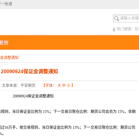
安一账通
安一账通
热门搜索
:
车
保证金调整通知
20090924保证金调整通知
文章来源：平安期货
【字体：
大
中
小
】
20090924
保证金调整通知
易规则，当日保证金比例为
15%
；下一交易日限仓比例：期货公司会员为
15%
，非期
超过
16
万手，按交易规则，当日保证金比例为
13%
；下一交易日限仓比例：期货公司
%
。