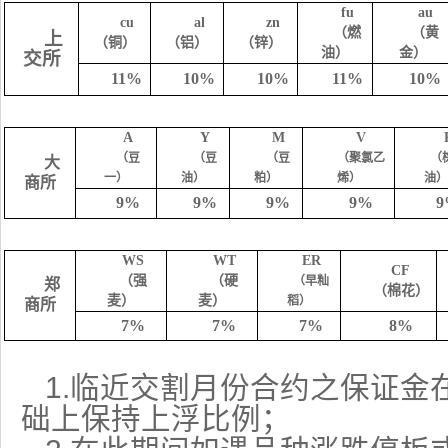
fu
au
cu
al
zn
（燃
（黄
上
（铜）
（铝）
（锌）
油）
金）
交所
11%
10%
10%
11%
10%
A
Y
M
V
（豆
（豆
（豆
（聚氯乙
（
大
一）
油）
粕）
烯）
油
商所
9%
9%
9%
9%
WS
WT
ER
CF
（强
（硬
（早籼
郑
（棉花）
麦）
麦）
稻）
商所
7%
7%
7%
8%
1.
临近交割月份合约之保证金
础上保持上浮比例；