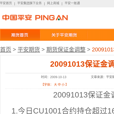
平安首页
平安集团旗下业务
网上商城
平安一账通
平安首页
|
平安集团旗下业务
|
网上商城
|
平安一账通
首页
>
平安期货
>
期货保证金调整
>
20091
20091013保证
时间：2009-10-13
文章来源：平安
【字体：
大
中
小
】
20091013
保证金
1.
CU1001
1
今日
合约持仓超过