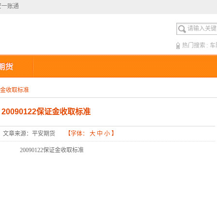
安一账通
安一账通
热门搜索
:
车
保证金收取标准
20090122保证金收取标准
文章来源：平安期货
【字体：
大
中
小
】
20090122
保证金收取标准
：