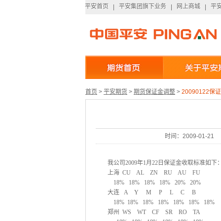
平安首页
平安集团旗下业务
网上商城
平
平安首页
|
平安集团旗下业务
|
网上商城
|
平
首页
>
平安期货
>
期货保证金调整
>
20090122
时间：2009-01-21
我公司
2009
年
1
月
22
日
保证金收取标准如下
上海
CU
AL
ZN
RU
AU
FU
18%
18%
18%
18%
20%
20%
大连
A
Y
M
P
L
C
B
18%
18%
18%
18%
18%
18%
18%
郑州
WS
WT
CF
SR
RO
TA