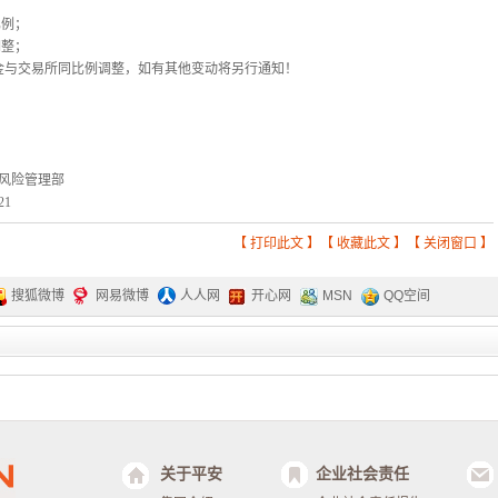
比例；
调整；
金与交易所同比例调整，如有其他变动将另行通知！
风险管理部
21
【
打印此文
】【
收藏此文
】【
关闭窗口
】
搜狐微博
网易微博
人人网
开心网
MSN
QQ空间
关于平安
企业社会责任