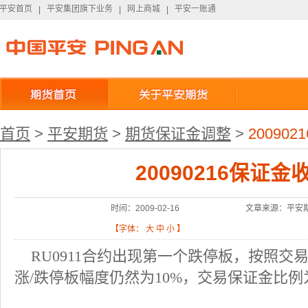
平安首页
平安集团旗下业务
网上商城
平安一账通
平安首页
|
平安集团旗下业务
|
网上商城
|
平安一账通
首页
>
平安期货
>
期货保证金调整
>
20090
20090216保证
时间：2009-02-16
文章来源：平安
【字体：
大
中
小
】
RU0911
合约出现第一个跌停板，按照交
涨
/
跌停板幅度仍然为
10%
，交易保证金比例