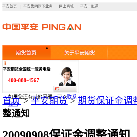
平安首页
平安集团旗下业务
网上商城
平安一账通
平安首页
|
平安集团旗下业务
|
网上商城
|
平安一账通
平安期货全国统一服务电话
400-888-4567
如果您还有其他问题，可以
联系
首页
>
平安期货
>
期货保证金调
我们
整通知
20090908保证金调整通知