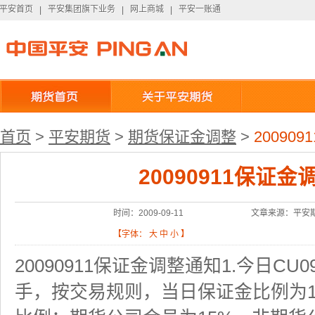
平安首页
平安集团旗下业务
网上商城
平安一账通
平安首页
|
平安集团旗下业务
|
网上商城
|
平安一账通
首页
>
平安期货
>
期货保证金调整
>
20090
20090911保证
时间：2009-09-11
文章来源：平安
【字体：
大
中
小
】
20090911保证金调整通知1.今日CU
手，按交易规则，当日保证金比例为1