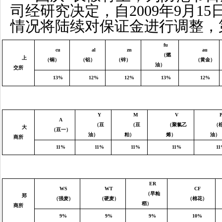
司经研究决定，自
2009
年
9
月
15
情况将陆续对保证金进行调整，
fu
cu
al
zn
au
（燃
上
（铜）
（铝）
（锌）
（黄金）
油）
交所
13%
12%
12%
13%
12%
Y
M
V
A
（豆
（豆
（聚氯乙
（
大
（豆一）
油）
粕）
烯）
油）
商所
11%
11%
11%
11%
1
ER
WS
WT
CF
（早籼
郑
（强麦）
（硬麦）
（棉花）
稻）
商所
9%
9%
9%
10%