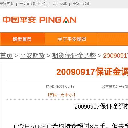
平安首页
平安集团旗下业务
网上商城
平安一账通
平安首页
|
平安集团旗下业务
|
网上商城
|
平安一账通
首页
>
平安期货
>
期货保证金调整
>
20090
20090917保证
时间：2009-09-18
文章来源：平安
【字体：
大
中
小
】
20090917
保证金调
1.
今日
AU0912
合约持仓超过
8
万手，但未