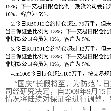
15%
；下一交易日限仓比例：期货公司会员
10%
，客户为
5%
。
2.
今日
RB0912
合约持仓超过
75
万手，但
当日保证金比例为
13%
；下一交易日限仓比
非期货公司会员为
10%
，客户为
5%
。
3.
今日
RU1001
合约持仓超过
12
万手，但
当日保证金比例为
13%
；下一交易日限仓比
非期货公司会员为
10%
，客户为
5%
。
4.m1005
今日持仓超过
100
万手，按交易规
“国庆”长假将至，为防范节
司经研究决定，自
2009
年
9
月
15
情况将陆续对保证金进行调整，
fu
au
cu
al
zn