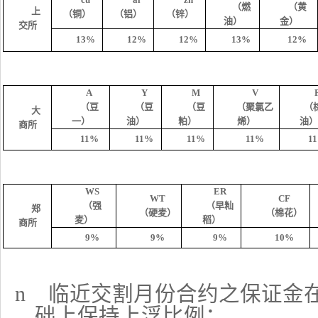
（燃
（黄
上
（铜）
（铝）
（锌）
油）
金）
交所
13%
12%
12%
13%
12%
A
Y
M
V
（豆
（豆
（豆
（聚氯乙
（
大
一）
油）
粕）
烯）
油
商所
11%
11%
11%
11%
1
WS
ER
WT
CF
（强
（早籼
郑
（硬麦）
（棉花）
麦）
稻）
商所
9%
9%
9%
10%
n
临近交割月份合约之保证金
础上保持上浮比例；