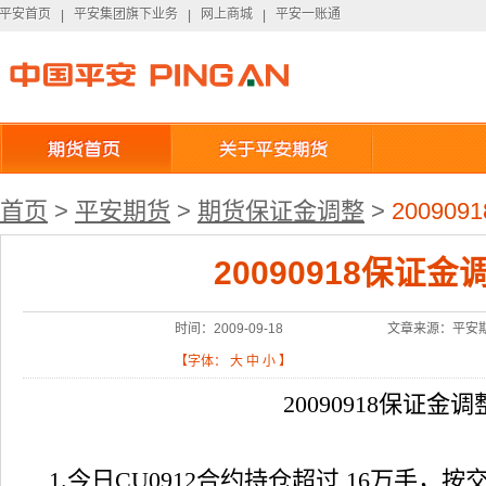
平安首页
平安集团旗下业务
网上商城
平安一账通
平安首页
|
平安集团旗下业务
|
网上商城
|
平安一账通
首页
>
平安期货
>
期货保证金调整
>
20090
20090918保证
时间：2009-09-18
文章来源：平安
【字体：
大
中
小
】
20090918
保证金调
1.
今日
CU0912
合约持仓超过
16
万手，按