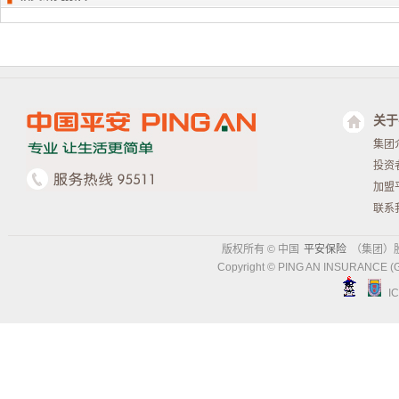
关于
集团
投资
加盟
联系
版权所有 © 中国
平安保险
（集团）
Copyright © PING AN INSURANCE (
I