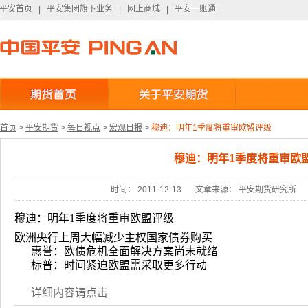
平安首页
平安集团旗下业务
网上商城
平安一账通
平安首页
|
平安集团旗下业务
|
网上商城
|
平安一账通
首页
>
平安期货
>
每日视点
>
宏观日报
>
穆迪：明年1季度将重审欧盟评级
穆迪：明年1季度将重审欧
时间： 2011-12-13
文章来源： 平安期货研究所
穆迪：明年
1
季度将重审欧盟评级
欧洲央行上周大幅减少主权国家债券购买
惠誉：欧债危机全面解决方案尚未就绪
标普：时间紧迫欧盟需采取更多行动
详细内容请点击