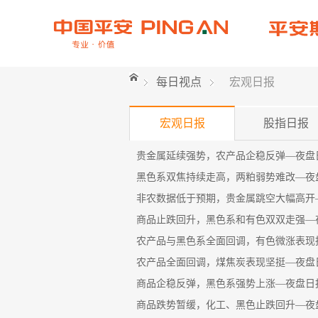
每日视点
宏观日报
宏观日报
股指日报
贵金属延续强势，农产品企稳反弹—夜盘日报
黑色系双焦持续走高，两粕弱势难改—夜盘日
非农数据低于预期，贵金属跳空大幅高开—夜
商品止跌回升，黑色系和有色双双走强—夜盘
农产品与黑色系全面回调，有色微涨表现抗跌
农产品全面回调，煤焦炭表现坚挺—夜盘日报
商品企稳反弹，黑色系强势上涨—夜盘日报—
商品跌势暂缓，化工、黑色止跌回升—夜盘日