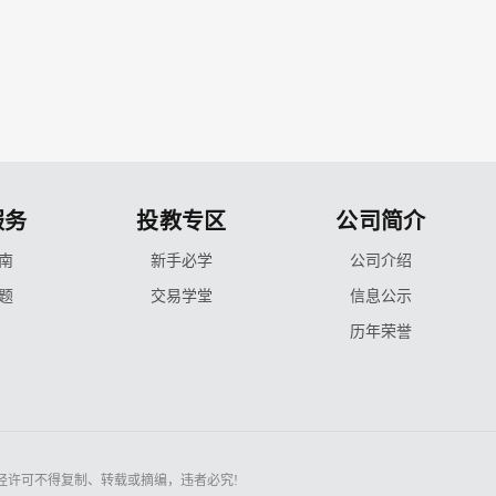
服务
投教专区
公司简介
南
新手必学
公司介绍
题
交易学堂
信息公示
历年荣誉
经许可不得复制、转载或摘编，违者必究!