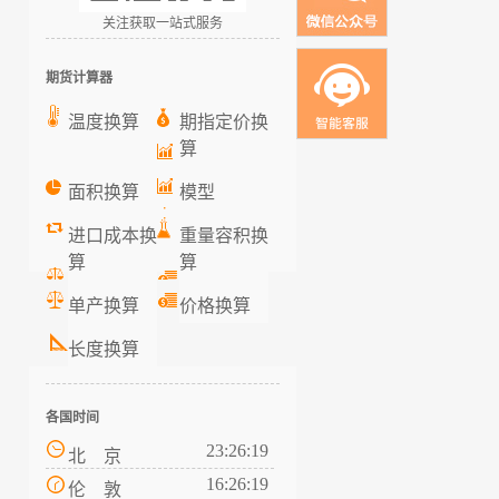
关注获取一站式服务
期货计算器
温度换算
期指定价换
算
面积换算
模型
进口成本换
重量容积换
算
算
单产换算
价格换算
长度换算
各国时间
23:26:20
北 京
16:26:20
伦 敦