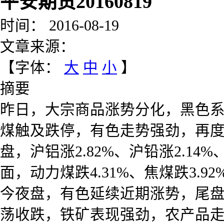
平安期货20160819
时间： 2016-08-19
文章来源：
【字体：
大
中
小
】
摘要
昨日，大宗商品涨势分化，黑色
煤触及跌停，有色走势强劲，再
盘，沪铝涨2.82%、沪铅涨2.14%
面，动力煤跌4.31%、焦煤跌3.92
今夜盘，有色延续近期涨势，尾
荡收跌，铁矿表现强劲，农产品