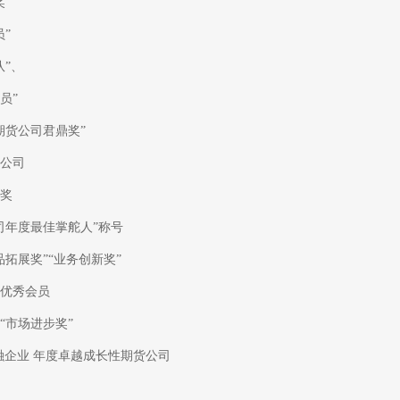
”
”
队”、
员”
力期货公司君鼎奖”
货公司
设奖
司年度最佳掌舵人”称号
品拓展奖”“业务创新奖”
长优秀会员
员“市场进步奖”
越金融企业 年度卓越成长性期货公司