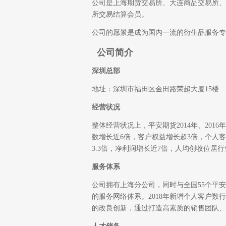
公司是上海期货交易所、大连商品交易所、
所交易结算会员。
公司的愿景是成为国内一流的衍生品服务专
公司简介
深圳总部
地址：深圳市福田区金田路荣超大厦15楼
经营状况
整体经营状况上，平安期货2014年、20
数增长近6倍，客户权益增长超3倍，个人
3.3倍，净利润增长近7倍，人均创收位居
服务体系
公司拥有上海分公司，同时与全国55个平
的服务网络体系。2018年新增个人客户
的改良创新，通过打造高素质的销售团队、