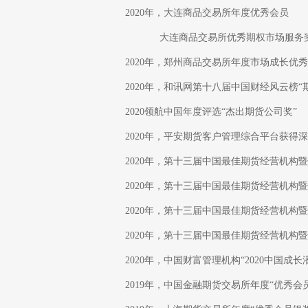
2020年，大连商品交易所年度优秀会员
大连商品交易所优秀期权市场服务
2020年，郑州商品交易所年度市场成长优
2020年，和讯网第十八届中国财经风云榜“
2020领航中国年度评选“杰出期货公司奖”
2020年，平安期货客户管理综合平台获得
2020年，第十三届中国最佳期货经营机构
2020年，第十三届中国最佳期货经营机构
2020年，第十三届中国最佳期货经营机构
2020年，第十三届中国最佳期货经营机构
2020年，中国财富管理机构“2020中国成
2019年，中国金融期货交易所年度“优秀会