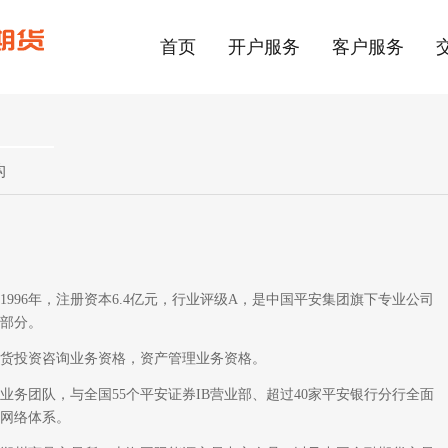
首页
开户服务
客户服务
构
996年，注册资本6.4亿元，行业评级A，是中国平安集团旗下专业公司
部分。
货投资咨询业务资格，资产管理业务资格。
务团队，与全国55个平安证券IB营业部、超过40家平安银行分行全面
网络体系。