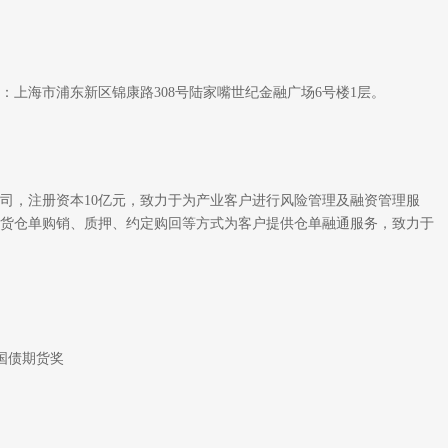
上海市浦东新区锦康路308号陆家嘴世纪金融广场6号楼1层。
司，注册资本10亿元，致力于为产业客户进行风险管理及融资管理服
货仓单购销、质押、约定购回等方式为客户提供仓单融通服务，致力于
国债期货奖