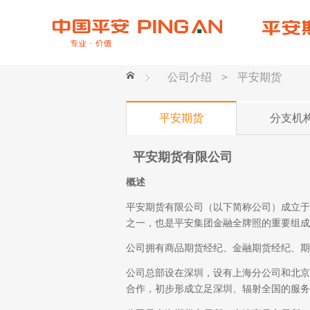
公司介绍
>
平安期货
平安期货
分支机
平安期货有限公司
概述
平安期货有限公司（以下简称公司）成立于1
之一，也是平安集团金融全牌照的重要组成
公司拥有商品期货经纪、金融期货经纪、期
公司总部设在深圳，设有上海分公司和北京业
合作，初步形成立足深圳、辐射全国的服务