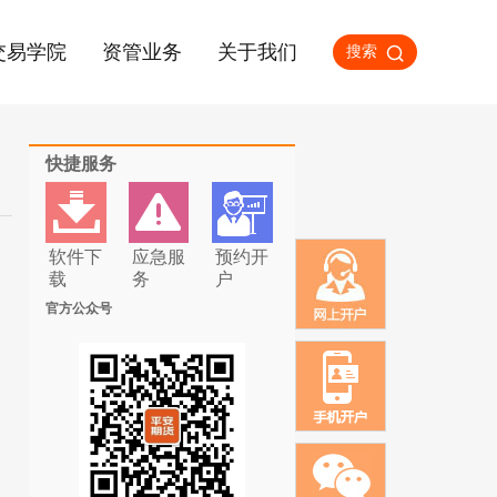
交易学院
资管业务
关于我们
搜索
快捷服务
软件下
应急服
预约开
载
务
户
官方公众号