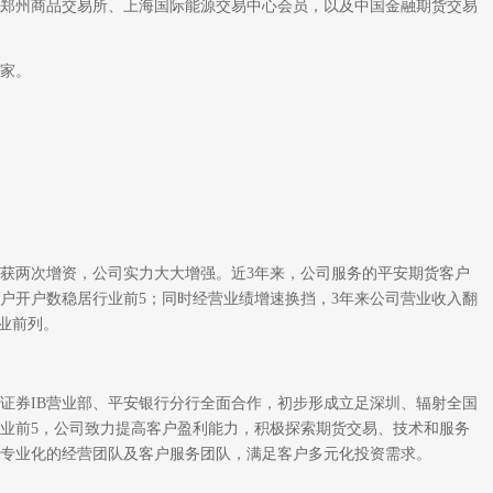
郑州商品交易所、上海国际能源交易中心会员，以及中国金融期货交易
家。
16年获两次增资，公司实力大大增强。近3年来，公司服务的平安期货客户
客户开户数稳居行业前5；同时经营业绩增速换挡，3年来公司营业收入翻
行业前列。
安证券IB营业部、平安银行分行全面合作，初步形成立足深圳、辐射全国
数行业前5，公司致力提高客户盈利能力，积极探索期货交易、技术和服务
专业化的经营团队及客户服务团队，满足客户多元化投资需求。