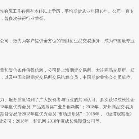
5%的员工具有拥有本科以上学历，平均期货从业年限10年。公司一直专
，曾多次获得行业荣誉。
公司，致力为客户提供全方位的智能衍生品交易服务，成为中国最专业
量和资信条件值得信赖，公司是上海期货交易所、大连商品交易所、郑
，以及中国金融期货交易所交易结算会员，中国期货业协会会员单位。
力、服务质量得到了广大投资者与行业的共同认可。多次获得成长性企
18年度优秀会员“产品拓展奖”“业务创新奖”；2018年，郑州商品交易所
海期货交易所2018年度优秀会员“市场进步奖”；2018年，《经济观察报》
期货公司；2018年，和讯网 2018年度成长性期货公司等。