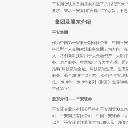
平安期货认真贯彻落实习近平总书记于201
要求。秉承平安集团“合规+1”的宗旨，
集团及股东介绍
平安集团
作为中国第一家股份制保险企业，中国平安
科技型个人金融生活服务集团」为方向，在“
入，将创新科技应用于大金融资产、大医疗
务、房产服务、智慧城市”五大生态圈。通
推动“科技赋能金融、科技赋能生态、生态赋能
服务。截至2019年12月末 ，公司全年实现归
亿。2018年、2019年名列《财富》世界
市值第1位。
股东介绍——平安证券
平安证券股份有限公司持有平安期货93.9
司、平安期货有限公司、中国平安证券（香
12月，平安证券注册资本为138亿元，净资产