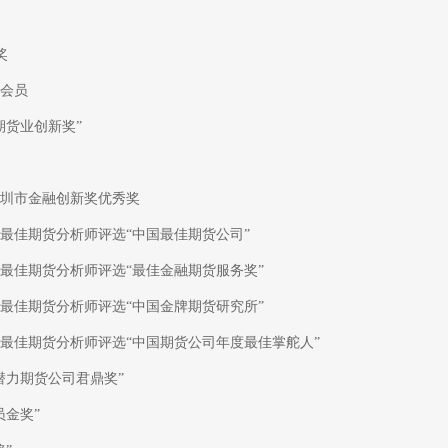
奖
秀会员
期货业创新奖”
深圳市金融创新奖优秀奖
暨最佳期货分析师评选“中国最佳期货公司”
暨最佳期货分析师评选“最佳金融期货服务奖”
暨最佳期货分析师评选“中国金牌期货研究所”
暨最佳期货分析师评选“中国期货公司年度最佳掌舵人”
长潜力期货公司君鼎奖”
员金奖”