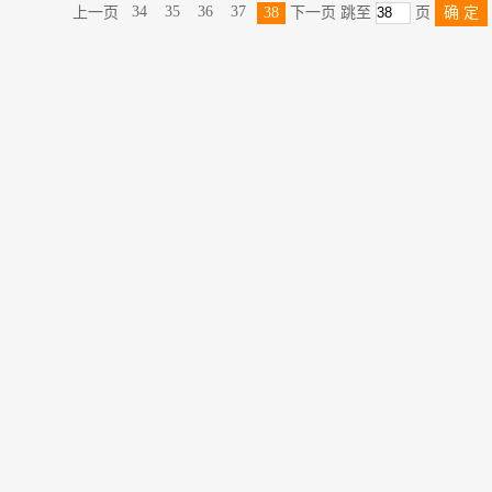
34
35
36
37
上一页
38
下一页
跳至
页
确 定