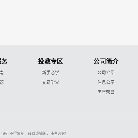
服务
投教专区
公司简介
南
新手必学
公司介绍
题
交易学堂
信息公示
历年荣誉
经许可不得复制、转载或摘编，违者必究!