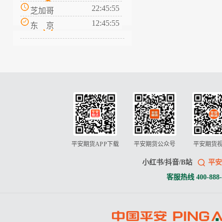
22:45:55
芝加哥
12:45:55
东 京
平安期货APP下载
平安期货公众号
平安期货
小红书/抖音/B站
平安
客服热线 400-888-