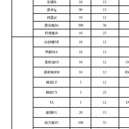
生猪lh
16
13
原木lg
90
13
鸡蛋jd
10
12
胶合板bb
500
50
纤维板fb
10
25
白砂糖SR
10
12
甲醇MA
10
13
菜籽油OI
10
12
O
菜籽粕RM
10
12
RM
棉花CF
5
12
棉纱CY
5
25
TA
5
12
TA
玻璃FG
20
15
动力煤ZC
100
55