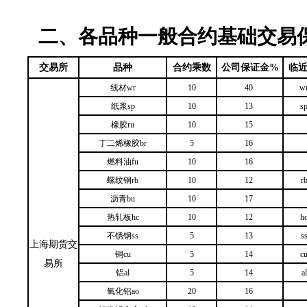
二、各品种一般合约基础交易
交易所
品种
合约乘数
公司保证金%
临
线材wr
10
40
w
纸浆sp
10
13
s
橡胶ru
10
15
丁二烯橡胶br
5
16
燃料油fu
10
16
螺纹钢rb
10
12
r
沥青bu
10
17
热轧板hc
10
12
h
不锈钢ss
5
13
s
上海期货交
铜cu
5
14
c
易所
铝al
5
14
a
氧化铝ao
20
16