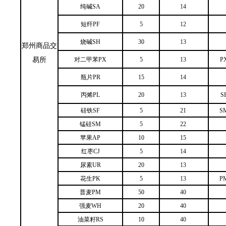
纯碱SA
20
14
短纤PF
5
12
烧碱SH
30
13
郑州商品交
易所
对二甲苯PX
5
13
PX
瓶片PR
15
14
丙烯PL
20
13
S
硅铁SF
5
21
SM
锰硅SM
5
22
苹果AP
10
15
红枣CJ
5
14
尿素UR
20
13
花生PK
5
13
PM
普麦PM
50
40
强麦WH
20
40
油菜籽RS
10
40