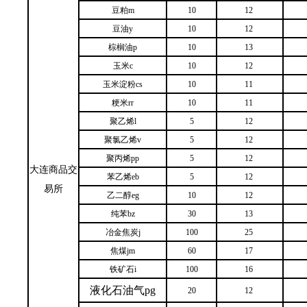
豆粕m
10
12
豆油y
10
12
棕榈油p
10
13
玉米c
10
12
玉米淀粉cs
10
11
粳米rr
10
11
聚乙烯l
5
12
聚氯乙烯v
5
12
聚丙烯pp
5
12
大连商品交
苯乙烯eb
5
12
易所
乙二醇eg
10
12
纯苯bz
30
13
冶金焦炭j
100
25
焦煤jm
60
17
铁矿石i
100
16
液化石油气
pg
20
12