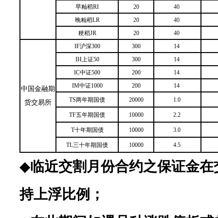
早籼稻RI
20
40
晚籼稻LR
20
40
粳稻JR
20
40
IF沪深300
300
14
IH上证50
300
14
IC中证500
200
14
IM中证1000
200
14
中国金融期
TS两年期国债
20000
1.0
货交易所
TF五年期国债
10000
2.2
T十年期国债
10000
3.0
TL三十年期国债
10000
4.5
◆
临近交割月份合约之保证金在
持上浮比例；