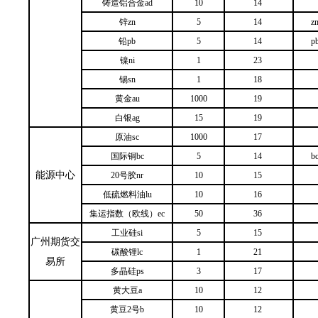
铸造铝合金ad
10
14
锌zn
5
14
z
铅pb
5
14
p
镍ni
1
23
锡sn
1
18
黄金au
1000
19
白银ag
15
19
原油sc
1000
17
国际铜bc
5
14
b
能源中心
20号胶nr
10
15
低硫燃料油lu
10
16
集运指数（欧线）ec
50
36
工业硅si
5
15
广州期货交
碳酸锂lc
1
21
易所
多晶硅ps
3
17
黄大豆a
10
12
黄豆2号b
10
12