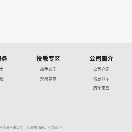
服务
投教专区
公司简介
南
新手必学
公司介绍
题
交易学堂
信息公示
历年荣誉
经许可不得复制、转载或摘编，违者必究!