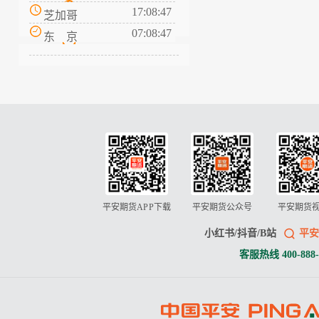
17:08:47
芝加哥
07:08:47
东 京
平安期货APP下载
平安期货公众号
平安期货
小红书/抖音/B站
平安
客服热线 400-888-