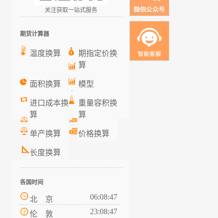
关注获取一站式服务
期货计算器
温度换算
期指定价换
算
面积换算
模型
进口成本换
重量容积换
算
算
单产换算
价格换算
长度换算
各国时间
06:08:47
北 京
23:08:47
伦 敦